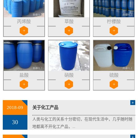
丙烯酸
草酸
柠檬酸
+
+
+
盐酸
硝酸
硫酸
+
+
+
+
2018-09
关于化工产品
人类与化工的关系十分密切，在现代生活中，几乎随时随
30
地都离不开化工产品，...
+