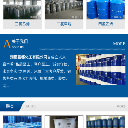
三氯乙烯
二氯甲烷
四氯乙烯
A
关于我们
MORE
bout us
湖南鑫都化工有限公司
自成立以来一
直本着“品质至上、客户至上、诚实守信、
求真务实”之原则，承蒙广大客户厚爱，销
售各类石油化工溶剂、机械油类、胶类、
助...
酸类
ACIDS
MORE